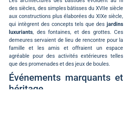
Les architectures des bastides évoluent au fil
des siècles, des simples bâtisses du XVIIe siècle
aux constructions plus élaborées du XIXe siècle,
qui intègrent des concepts tels que des
jardins
luxuriants
, des fontaines, et des grottes. Ces
demeures servaient de lieu de rencontre pour la
famille et les amis et offraient un espace
agréable pour des activités extérieures telles
que des promenades et des jeux de boules.
Événements marquants et
héritage
Les bastides ont également été des refuges
durant les épidémies historiques de
peste
et de
choléra
. La construction du Canal de Provence
dans les années 1850 a amélioré l’infrastructure