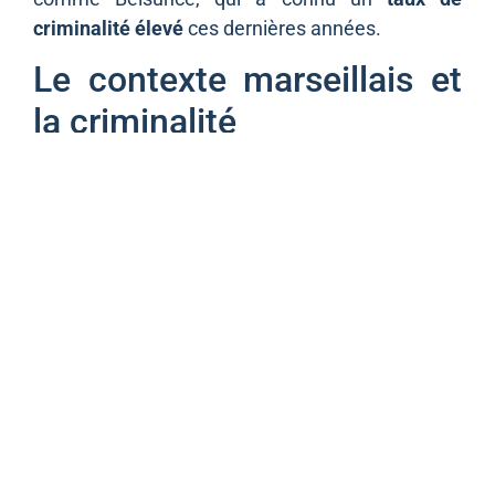
criminalité élevé
ces dernières années.
Le contexte marseillais et
la criminalité
Marseille, une ville connue pour sa diversité et
son dynamisme, fait face à un défi persistant en
matière de
sécurité publique
. Les agressions
violentes et les incidents de ce type soulèvent
des inquiétudes chez les habitants. Les autorités
locales s’efforcent de trouver des solutions pour
améliorer la
sécurité
dans les quartiers
sensibles. La vigilance de la police et la réactivité
des services d’urgence jouent un rôle
fondamental dans la gestion de ces crises.