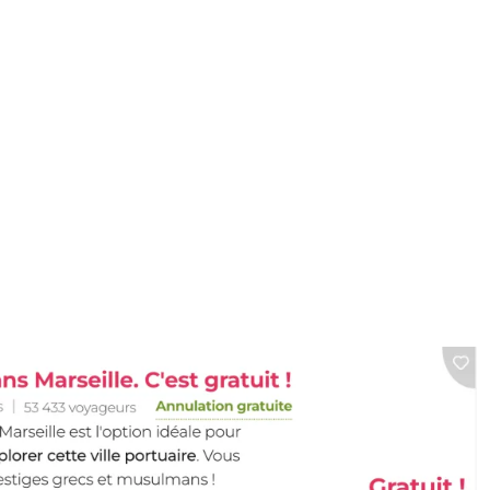
lein délit succombe
malaise à Pontoise