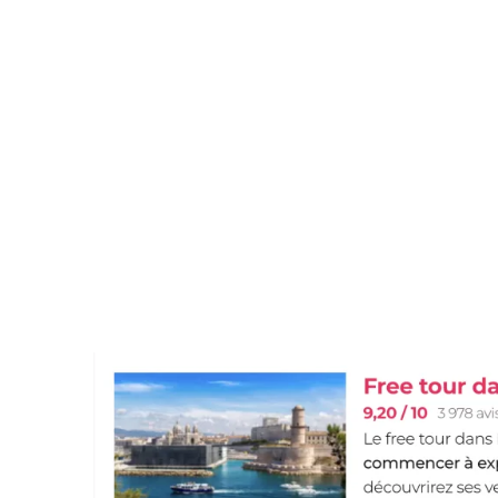
plus
désor