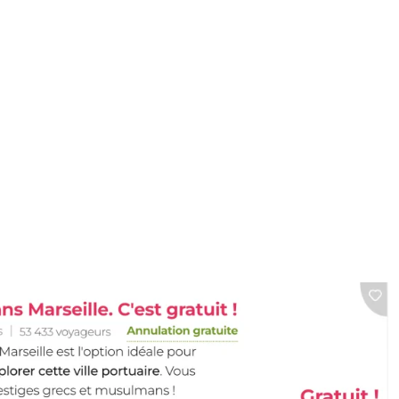
 haute vue de Marse
mais accessible au 