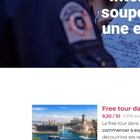
soup
une 