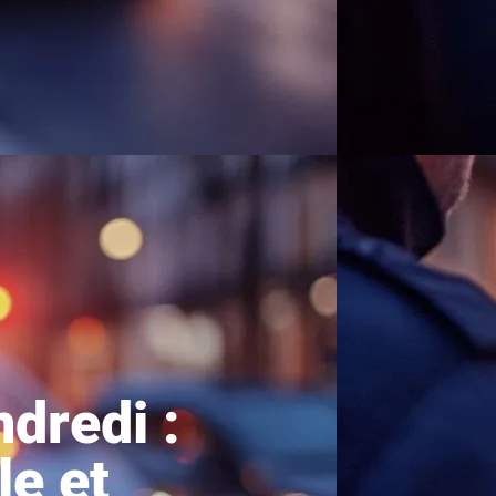
ndredi :
le et