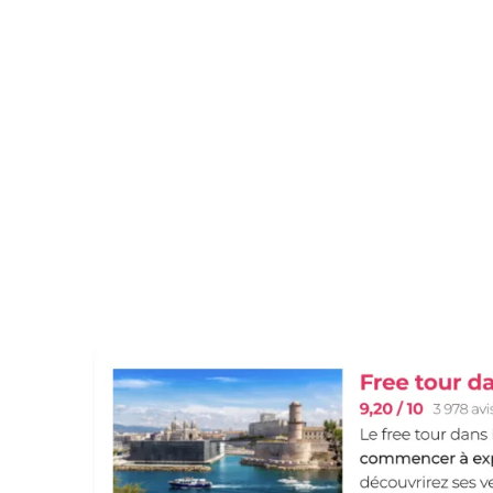
ret
part