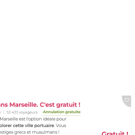
our avec des millier
icipants au rendez