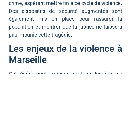
crime, espérant mettre fin à ce cycle de violence.
Des dispositifs de sécurité augmentés sont
également mis en place pour rassurer la
population et montrer que la justice ne laissera
pas impunie cette tragédie.
Les enjeux de la violence à
Marseille
Cet événement tragique met en lumière les
enjeux plus larges de la violence à Marseille. La
ville, bien que riche en culture et en histoire, fait
face à des défis liés au crime organisé et à la
délinquance. Les autorités locales doivent
impérativement s’attaquer aux racines de ces
problèmes afin de garantir un cadre de vie
sécurisé pour tous. Chaque meurtre, comme