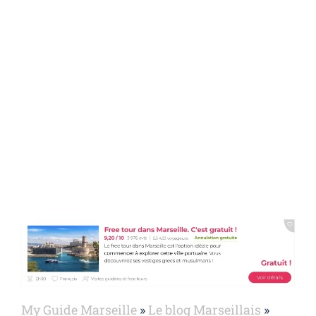
lignes du Sud-Est, de
lourds retards
enregistrés
My Guide Marseille
»
Le blog Marseillais
»