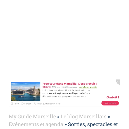
manquer à Marseille
cette semaine
My Guide Marseille
»
Le blog Marseillais
»
Evénements et agenda
»
Sorties, spectacles et