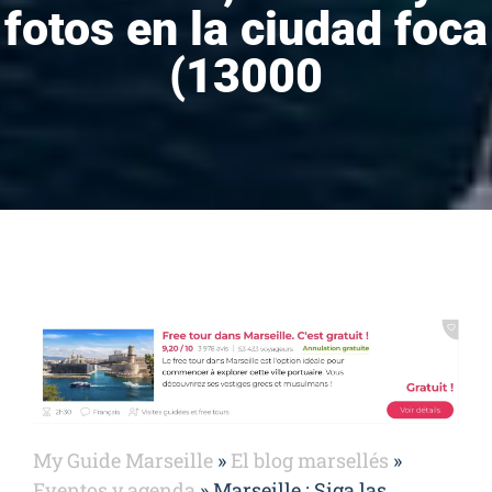
fotos en la ciudad foca
(13000
My Guide Marseille
»
El blog marsellés
»
Eventos y agenda
»
Marseille : Siga las