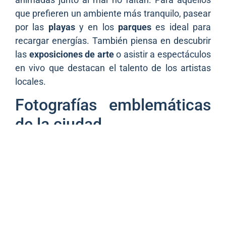
que prefieren un ambiente más tranquilo, pasear
por las
playas
y en los
parques
es ideal para
recargar energías. También piensa en descubrir
las
exposiciones de arte
o asistir a espectáculos
en vivo que destacan el talento de los artistas
locales.
Fotografías emblemáticas
de la ciudad
La
ciudad fosforera
está repleta de lugares para
inmortalizar. Desde los
atardeceres
en el Vieux-
Port hasta las pintorescas calles del barrio del
Panier, cada rincón cuenta una historia. Los
fotógrafos locales
inmortalizarán estos
momentos de magia en sus obras, invitándote a