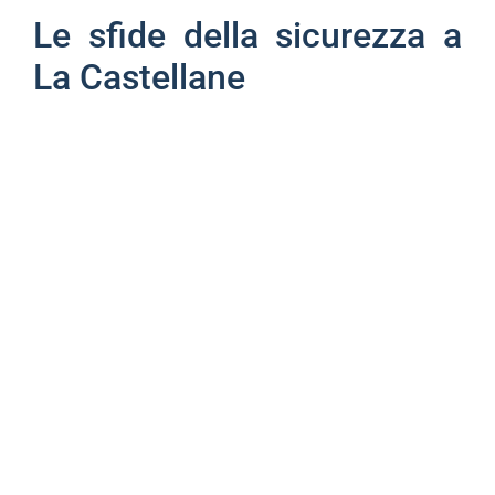
Le sfide della sicurezza a
La Castellane
Questo caso mette in luce le sfide che affrontano
gli agenti di polizia durante i loro interventi in
quartieri sensibili come
La Castellane
. Gli scontri
tra i spacciatori e le forze dell’ordine stanno
aumentando, con agenti spesso confrontati a
situazioni in cui la loro sicurezza è messa a
rischio. La risposta della giustizia, attraverso
sanzioni appropriate, è un modo per combattere
questi comportamenti devianti.
Le ripercussioni sulla
comunità