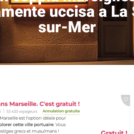
amente uccisa a La
sur-Mer