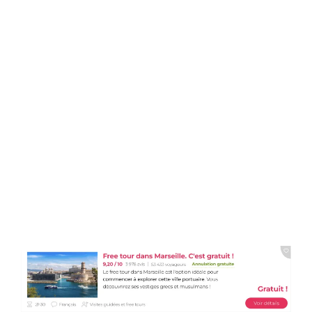
in vari spazi pubblici
sarà presto vietato: un
parere condiviso tra i
marsigliesi