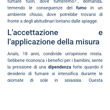
fumare fuori, dove fumeremo?”, domanda,
temendo le conseguenze del
fumo
in un
ambiente chiuso, dove potrebbe trovarsi di
fronte a degli abitudinari lontano dalle spiagge.
L’accettazione e
l’applicazione della misura
Anaïs, 18 anni, condivide un’opinione mista.
Sebbene riconosca i benefici per i bambini, sente
la pressione di una
dipendenza
forte quando il
desiderio di fumare si intensifica durante le
giornate di sole in spiaggia. Questa
testimonianza sottolinea le sfide che
l’interdizione pone nella vita quotidiana dei
fumatori, i quali sono spesso dipendenti dai loro
usi sociali abituali.