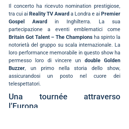
Il concerto ha ricevuto nomination prestigiose,
tra cui ai
Reality TV Award
a Londra e ai
Premier
Gospel Award
in Inghilterra. La sua
partecipazione a eventi emblematici come
Britain Got Talent – The Champions
ha spinto la
notorietà del gruppo su scala internazionale. La
loro performance memorabile in questo show ha
permesso loro di vincere un
double Golden
Buzzer
, un primo nella storia dello show,
assicurandosi un posto nel cuore dei
telespettatori.
Una tournée attraverso
l’Europa
Dopo aver conquistato il pubblico in diversi paesi,
Gospel per cento voci
si prepara a partire in