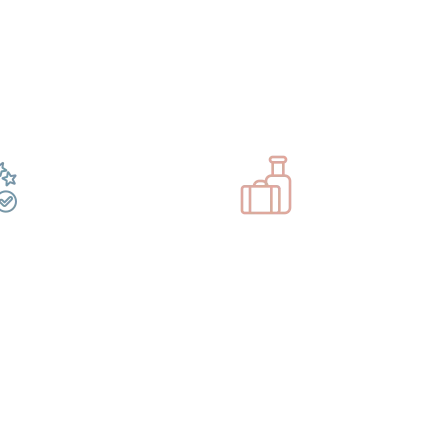
ons de préparer vot
illiers d’expériences
Selon vos envies
re)découvrir les richesses
Selon vos envies
iques, sportives, culturelles et
uristiques de notre belle