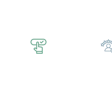
4 bonnes rais
Marseille ici !
Réservation en direct
Des m
Réservez directement auprès de nos
Pour (
prestataires partenaires
tourist
oenoto
région