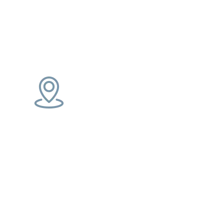
re voyage à
Démarche locale
Une initiative régionale en soutien à
l’économie locale, sans commission
supplémentaire pour nos
prestataires