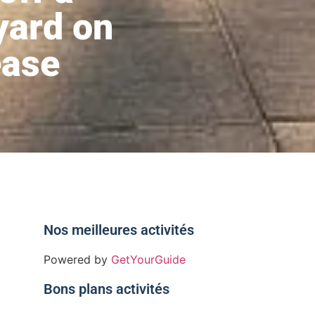
yard on
ease
Nos meilleures activités
Powered by
GetYourGuide
Bons plans activités