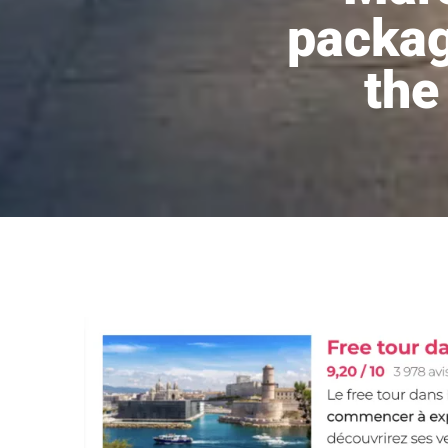
packag
the