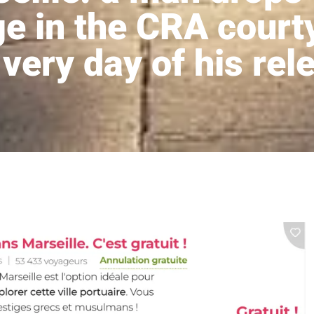
e in the CRA court
 very day of his rel