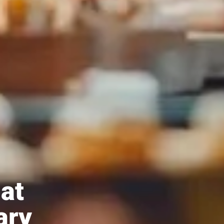
at
ary