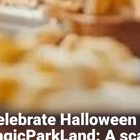
elebrate Halloween 
gicParkLand: A sc