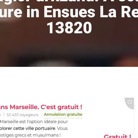
ure in Ensues La R
13820