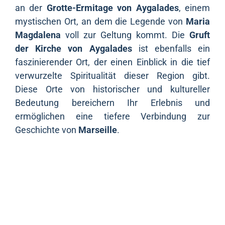
an der
Grotte-Ermitage von Aygalades
, einem
mystischen Ort, an dem die Legende von
Maria
Magdalena
voll zur Geltung kommt. Die
Gruft
der Kirche von Aygalades
ist ebenfalls ein
faszinierender Ort, der einen Einblick in die tief
verwurzelte Spiritualität dieser Region gibt.
Diese Orte von historischer und kultureller
Bedeutung bereichern Ihr Erlebnis und
ermöglichen eine tiefere Verbindung zur
Geschichte von
Marseille
.
Die Wanderung vorbereiten
Bevor Sie dieses Abenteuer beginnen, wird
empfohlen, gut organisiert zu sein. Stellen Sie
sicher, dass Sie gute Wanderschuhe, Wasser und
einen Snack für unterwegs einpacken.