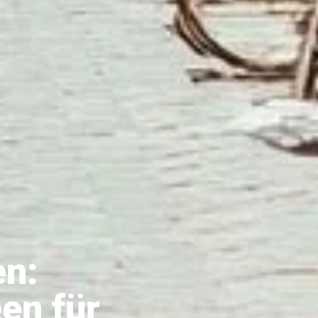
en:
en für