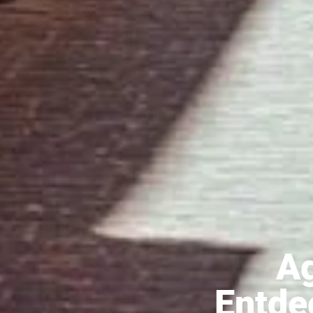
Ag
Entde