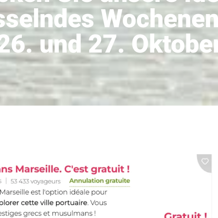
esselndes Wochene
26. und 27. Oktobe